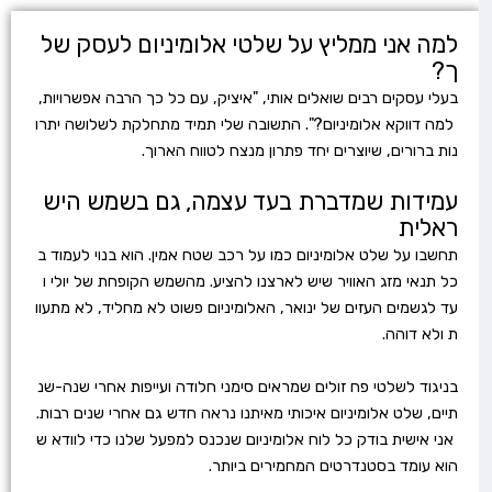
למה אני ממליץ על שלטי אלומיניום לעסק של
ך?
בעלי עסקים רבים שואלים אותי, "איציק, עם כל כך הרבה אפשרויות,
למה דווקא אלומיניום?". התשובה שלי תמיד מתחלקת לשלושה יתרו
נות ברורים, שיוצרים יחד פתרון מנצח לטווח הארוך.
עמידות שמדברת בעד עצמה, גם בשמש היש
ראלית
תחשבו על שלט אלומיניום כמו על רכב שטח אמין. הוא בנוי לעמוד ב
כל תנאי מזג האוויר שיש לארצנו להציע. מהשמש הקופחת של יולי ו
עד לגשמים העזים של ינואר, האלומיניום פשוט לא מחליד, לא מתעוו
ת ולא דוהה.
בניגוד לשלטי פח זולים שמראים סימני חלודה ועייפות אחרי שנה-שנ
תיים, שלט אלומיניום איכותי מאיתנו נראה חדש גם אחרי שנים רבות.
אני אישית בודק כל לוח אלומיניום שנכנס למפעל שלנו כדי לוודא ש
הוא עומד בסטנדרטים המחמירים ביותר.