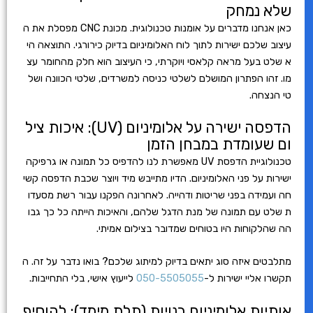
שלא נמחק
כאן אנחנו מדברים על אומנות טכנולוגית. מכונת CNC מפסלת את ה
עיצוב שלכם ישירות לתוך לוח האלומיניום בדיוק כירורגי. התוצאה הי
א שלט בעל מראה קלאסי ויוקרתי, כי העיצוב הוא חלק מהחומר עצ
מו. זהו הפתרון המושלם לשלטי כניסה למשרדים, שלטי הכוונה ושל
טי הנצחה.
הדפסה ישירה על אלומיניום (UV): איכות ציל
ום שעומדת במבחן הזמן
טכנולוגיית הדפסת UV מאפשרת לנו להדפיס כל תמונה או גרפיקה
ישירות על פני האלומיניום. הדיו מתייבש מיד ויוצר שכבת הדפסה קשי
חה ועמידה בפני שריטות ודהייה. לאחרונה הפקנו עבור רשת מסעדו
ת שלט עם תמונה של מנת הדגל שלהם, והאיכות הייתה כל כך גבו
הה שהלקוחות היו בטוחים שמדובר בצילום אמיתי.
מתלבטים איזה סוג יתאים בדיוק למיתוג שלכם? בואו נדבר על זה. ה
תקשרו אליי ישירות ל-
050-5505055
לייעוץ אישי, בלי התחייבות.
אותיות אלומיניום בנויות (תלת מימד): להוסיף