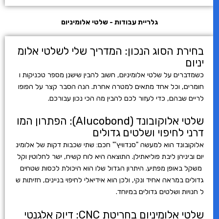
גלריית עבודות - שלטי אלומיניום
בחירת הסוג הנכון: המדריך שלי לשלטי אלומ
יניום
כשמדברים על שלטי אלומיניום, חשוב להבין שישנן מספר טכניקות ו
חומרים, וכל אחד מתאים למטרה אחרת. הנה הסבר קצר על הפופו
לריים שבהם, כדי לעזור לכם להבין מה הכי נכון עבורכם.
שלטי אלוקובונד (Alucobond): הפתרון המו
דרני לחיפוי ושלטים גדולים
אלוקובונד הוא למעשה "סנדוויץ'" חכם: שתי שכבות דקות של אלומינ
יום וביניהן ליבת פוליאתילן. התוצאה היא לוח קשיח, ישר לחלוטין וקל
משקל באופן מפתיע. היתרון הגדול שלו הוא היכולת לכסות שטחים
גדולים במראה אחיד ונקי, ולכן הוא אידיאלי לחיפוי בניינים, חזיתות ש
ל חנויות ושלטים גדולים במיוחד.
שלטי אלומיניום בחריטת CNC: דיוק אלגנטי