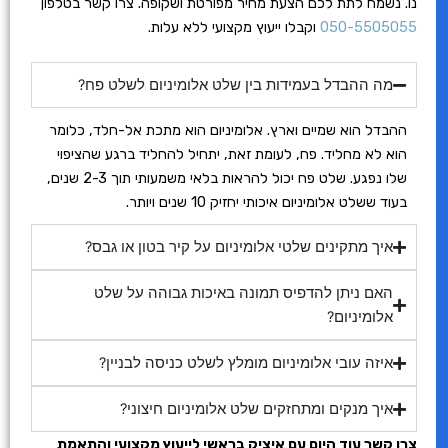
נו. נשמח לתת לכם הצעת מחיר מפורטת ושקופה. צרו קשר בטלפון
050-5505055
וקבלו ייעוץ מקצועי ללא עלות.
מה ההבדל בעמידות בין שלט אלומיניום לשלט פח?
ההבדל הוא שמיים וארץ. אלומיניום הוא מתכת אל-חלד, כלומר
הוא לא מחליד. פח, לעומת זאת, יתחיל להחליד ברגע שהציפוי
שלו נפגע. שלט פח יכול להראות בלאי משמעותי תוך 2-3 שנים,
בעוד ששלט אלומיניום איכותי יחזיק 10 שנים ויותר.
איך מתקינים שלטי אלומיניום על קיר בטון או גבס?
האם ניתן להדפיס תמונה באיכות גבוהה על שלט
אלומיניום?
איזה עובי אלומיניום מומלץ לשלט כניסה לבניין?
איך מנקים ומתחזקים שלט אלומיניום חיצוני?
צרו קשר עוד היום עם איציק בראשי לייעוץ מקצועי והתאמת