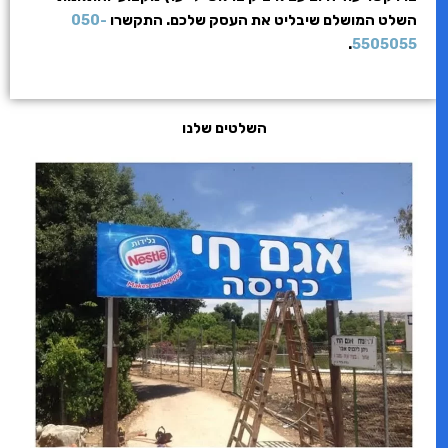
השלט המושלם שיבליט את העסק שלכם. התקשרו
050-
.
5505055
השלטים שלנו