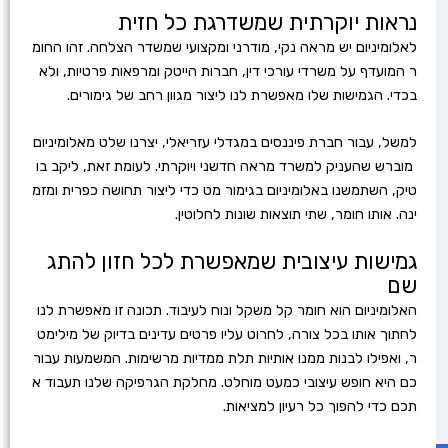
נראות יוקרתית שמשדרגת כל חזית
לאלומיניום יש מראה נקי, מודרני ומקצועי שמשדר הצלחה. זהו החומ
ר המועדף על משרדי עורכי דין, חברות הייטק ומרפאות פרטיות, ולא
בכדי. הגמישות שלו מאפשרת לנו ליצור מגוון רחב של גימורים.
למשל, עבור חברת פיננסים במגדלי עזריאלי, יצרנו שלט מאלומיניום
מוברש שהעניק למשרד מראה חדשני ויוקרתי. לעומת זאת, ליקב בו
טיק, השתמשנו באלומיניום בגימור מט כדי ליצור תחושה כפרית ומזמ
ינה. אותו חומר, שתי תוצאות שונות לחלוטין.
גמישות עיצובית שמאפשרת לכל חזון להתג
שם
האלומיניום הוא חומר קל משקל ונוח לעיבוד. תכונה זו מאפשרת לנו
לחתוך אותו בכל צורה, לחרוט עליו פרטים עדינים בדיוק של מילימט
ר, ואפילו לבנות ממנו אותיות תלת ממדיות מרשימות. המשמעות עבור
כם היא חופש עיצובי כמעט מוחלט. מחלקת הגרפיקה שלנו תעבוד א
תכם כדי להפוך כל רעיון למציאות.