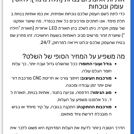
עומק ונוכחות
כדי לתת לשם העסק שלכם נוכחות אמיתית, אין כמו אותיות בנויות ב
תלת מימד. אנו חותכים ומרכיבים כל אות בנפרד, מה שיוצר אפקט
של עומק ויוקרה. ניתן לשלב בהן תאורת LED אחורית (תאורת "הילה
") שיוצרת זוהר מרשים סביב האותיות בשעות החשיכה. זהו פתרון שמ
בטיח שהעסק שלכם יבלוט וייראה למרחוק, 24/7.
מה משפיע על המחיר הסופי של השלט?
גודל ועובי החומר:
ככל שהשלט גדול ועבה יותר, כך עלות
חומר הגלם עולה.
מורכבות העיצוב:
חיתוך צורני או חריטת CNC מורכבת דור
שים יותר זמן עבודה ומכונה.
סוג הגימור:
הדפסה, צביעה בתנור, אותיות בנויות, תאורת ל
ד, כל אלמנט משפיע על העלות.
מורכבות ההתקנה:
התקנה בגובה, על קיר מיוחד או בגיש
ה מוגבלת דורשת ציוד מותאם.
הדרך הטובה ביותר לדעת את העלות המדויקת היא פשוט לדבר אית