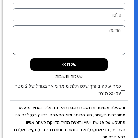
ם
ט
ל
פ
ה
ו
ו
ן
ד
ע
ה
שלח >>
שאלות ותשובות
כמה עולה בערך שלט תלת מימד מואר בגודל של 2 מטר
על 80 ס"מ?
זו שאלה מצוינת, והתשובה הכנה היא, זה תלוי. המחיר מושפע
ממורכבות העיצוב, סוג החומר וסוג התאורה. בדיוק בגלל זה אני
מתעקש על פגישת ייעוץ והצעת מחיר מדויקת לאחר אפיון
הצרכים, כדי שתקבלו את התמורה הטובה ביותר לתקציב שלכם
ללא הפתעות.