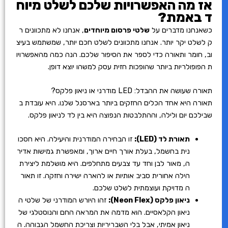
אז מה האפשרויות שלכם לשלט מיוח
ד באמת?
כשאנחנו מדברים על
שלטי פרסום מיוחדים
, אנחנו לא מתכוונים ר
ק לשלט יקר יותר. אנחנו מתכוונים לשלט חכם יותר, שמשתמש בעיצ
וב, חומר ותאורה כדי לספר את הסיפור שלכם. הנה כמה מהאפשרויו
ת הפופולריות ביותר שהופכות חזית עסק למשהו יוצא דופן.
תאורה שעושה את ההבדל: LED מודרני או ניאון פלקס?
תאורה היא אחד הכלים החזקים ביותר בארסנל שלנו. היא עובדת ב
שבילכם יום ולילה, וההתלבטות הנפוצה היא בין לד לניאון פלקס.
תאורת לד (LED):
זו הבחירה המודרנית והיעילה. היא חסכו
נית בחשמל, בעלת אורך חיים ארוך, ומאפשרת גמישות אדיר
ה, מאור לבן וחד עד צבעים מתחלפים. היא מושלמת ליצירת
הילה אחורית סביב אותיות או להארה ישירה וחזקה. זו תאור
ה מדויקת ועוצמתית לשלט שלכם.
ניאון פלקס (Neon Flex):
זהו היורש המודרני של שלטי ה
ניאון הקלאסיים. הוא מדמה את המראה החם והנוסטלגי של
ניאון אמיתי, אבל בלי השבריריות וצריכת החשמל הגבוהה. ה