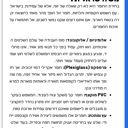
בחירת החומר היא לא רק שאלה של יופי, אלא של עמידות. בישראל
, עם השמש הקופחת והלחות, חומר זול הופך מהר מאוד להוצאה יק
רה בטווח הארוך. אם אתם רוצים שקט נפשי לשנים, אל תתפשרו על
איכות החומרים.
אלומיניום / אלוקובונד:
סוס העבודה של עולם השלטים ה
איכותיים. הוא חזק, עמיד בפני כל תנאי מזג אוויר, אינו מחלי
ד, ומגיע במגוון גימורים. זהו הבסיס המושלם לשלטי חוץ שמי
ועדים להחזיק מעמד עשור ויותר.
פרספקס (Plexiglass):
חומר אקרילי דמוי זכוכית, אך חז
ק וגמיש יותר. יתרונו הגדול הוא פיזור אור אחיד ויפה, מה שה
ופך אותו לאידיאלי לקופסאות תאורה ולאותיות מוארות למרא
ה מודרני ונקי.
PVC מוקצף:
חומר קל משקל ונוח לעיבוד, המשמש בעיקר
לשילוט פנים או לשלטי חוץ זמניים. זהו פתרון נהדר לתקציבי
ם מוגבלים או ליישומים שאינם דורשים עמידות ארוכת טווח.
עץ ומתכת:
חומרים אלו משמשים ליצירת אווירה וקונספט ייח
ודי. שלט עץ בחריטה יעניק תחושה חמה וכפרית, בעוד שלט