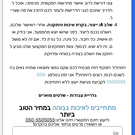
צוני דורשת לרוב אישור מהרשות המקומית. מניסיוני, אוכל ל
הדריך אתכם לגבי הדרישות ולעזור לכם להכין את מה שצרי
ך.
שלב 4: ייצור, בקרת איכות והתקנה.
אחרי האישור שלכם,
השלט נכנס לייצור. לפני שהוא יוצא מהמפעל, אני בודק או
תו אישית. כל חיבור, כל פינה, כל נורת לד. אם זה לא מושל
ם, זה לא יוצא. לבסוף, צוות המתקינים המקצועי שלנו מגיע ל
התקין את השלט בצורה בטוחה ומדויקת.
התהליך המקיף הזה מבטיח לכם שקט נפשי ותוצאה שתהיו גאים בה
לשנים רבות. רוצים להתחיל? אני זמין בטלפון
050-
5505055
לקביעת פגישת ייעוץ ללא התחייבות.
גלריית עבודות - שלטים מוארים
מתחייבים לאיכות גבוהה
במחיר הטוב
ביותר
לייעוץ חינם התקשרו
חייגו אלינו:
050-5505055
או השאירו פרטים ונחזור אליכם בהקדם!
ש