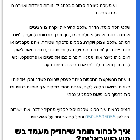
וא מעולה ליצירת כיתובים בכתב יד, צורות מיוחדות ואווירה ח
מה ומזמינה.
שלטי תלת מימד: הדרך שלכם להיראות יוקרתיים ורציניים
אותיות בנויות, או שלטי תלת מימד, הן הדרך הבטוחה להעניק לשם
המותג שלכם עומק ויוקרה. במקום מדבקה שטוחה, אתם מקבלים או
תיות פיזיות בעלות נפח, המטילות צל ומשתנות עם זווית האור לאורך
היום. ניתן לייצר אותן ממגוון חומרים כמו אלומיניום או פרספקס, ולש
לב בתוכן תאורת לד למראה מרשים במיוחד בערב.
זו אחת ההשקעות החכמות ביותר לעסק שרוצה לשדר ותק, אמינות ו
רצינות. כשאני מלווה לקוח, אנחנו תמיד בודקים איך אותיות בנויות יכו
לות להפוך לוגו פשוט לסמל עוצמתי.
רוצים לראות איך הלוגו שלכם יכול לקפוץ מהקיר? דברו איתי ישירות
בטלפון
050-5505055
ונוכל לחשוב יחד על אפשרויות.
איך לבחור חומר שיחזיק מעמד בש
מש הישראלית?