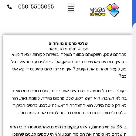
וג
050-5505055
וכן
שלטי פרסום מיוחדים
שילוט תלת מימד מואר
פתחתם עסק, השקעתם במוצר מעולה ובשירות לקוחות יוצא דופן. א
בל איך גורמים לאנשים ברחוב הסואן, אלו שהולכים עם הראש בטל
פון, לעצור ולהרים את העיניים? איך תגרמו להם להיכנס דווקא אלי
כם?
בעולם שבו כל חנות שנייה נראית אותו הדבר, שלט סטנדרטי הוא כ
בר לא תשובה. הוא רעש רקע. שלט פרסום מיוחד, לעומת זאת, הוא
לא רק פיסת מידע, הוא ההצהרה הראשונה שלכם, כרטיס הביקור
שלכם לרחוב, וההזדמנות הטובה ביותר לתפוס את תשומת הלב.
ב-35 שנותיי בתחום, ראיתי עסקים מדהימים שהתפספסו רק כי החזי
ת שלהם לא סיפרה את הסיפור הנכון. וראיתי עסקים קטנים שהפכו