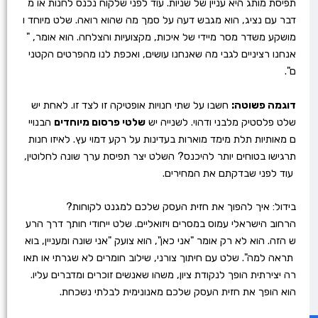
תפיסת מותג היא עניין של שניות. עוד לפני שלקוח נכנס לחנות או מ
דבר עם נציג, הוא מגבש דעה על סמך מה שהוא רואה. שלט מיוחד ו
מושקע משדר מסר מיידי של איכות, מקצועיות והצלחה. הוא אומר, "
אנחנו רציניים לגבי מה שאנחנו עושים, ואכפת לנו מהפרטים הקטני
ם".
דוגמה פשוטה:
חשבו על שתי חנויות אופטיקה זו לצד זו. לאחת יש
שלט פלסטיק מלבני ודהוי. לשנייה יש
שלטי פרסום מיוחדים
הבנויי
ם מאותיות תלת מימד מוארות בעדינות על רקע דמוי עץ. לאיזו חנות
תרגישו בטוחים יותר להיכנס? השלט יצר תפיסת ערך שונה לחלוטין,
עוד לפני שבדקתם את המחירים.
בידול: איך להפוך את חזית העסק שלכם למגנט לקוחות?
הרחוב הישראלי עמוס במסרים ויזואליים. שלט ייחודי חותך דרך הרע
ש הזה. הוא לא רק אומר "אני כאן", הוא צועק "אני שונה ומעניין, בוא
תראה למה". שלט עם חיתוך צורני, שילוב חומרים לא שגרתי או תאו
רה יצירתית הופך לנקודת ציון, משהו שאנשים זוכרים ומדברים עליו.
הוא הופך את חזית העסק שלכם מאנונימית לבלתי נשכחת.