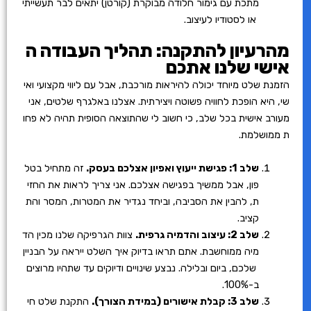
מתכת עם גימור חלודה מבוקרת (קורטן) יתאים לבר תעשייתי
או לסטודיו לעיצוב.
מהרעיון להתקנה: תהליך העבודה ה
אישי שלנו אתכם
הזמנת שלט מיוחד יכולה להיראות מורכבת, אבל עם ליווי מקצועי ואי
שי, היא הופכת לחוויה פשוטה ויצירתית. אצלנו באלגרף שלטים, אני
מעורב אישית בכל שלב, כי חשוב לי שהתוצאה הסופית תהיה לא פחו
ת ממושלמת.
שלב 1: פגישת ייעוץ ואפיון אצלכם בעסק.
זה מתחיל בטל
פון, אבל ממשיך בפגישה אצלכם. אני צריך לראות את החזי
ת, להבין את הסביבה, וביחד נגדיר את המטרות, המסר והת
קציב.
שלב 2: עיצוב והדמיה גרפית.
צוות הגרפיקה שלנו מכין הד
מיה ממוחשבת. אתם תראו בדיוק איך השלט ייראה על הבניין
שלכם, ביום ובלילה. נבצע שינויים ודיוקים עד שתהיו מרוצים
ב-100%.
שלב 3: קבלת אישורים (במידת הצורך).
התקנת שלט חי