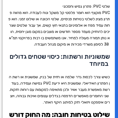
שלטי PVC: פתרון גמיש וחסכוני
PVC מוקצף הוא חומר פלסטי קל משקל ונוח לעבודה. הוא מהווה פ
תרון מצוין לשלטי בטיחות פנימיים, שלטי הכוונה או שילוט זמני. הוא פ
חות עמיד מפח או אלומיניום בתנאי חוץ קשים, אך עבור שלטים שצר
יכים להחזיק מעמד מספר חודשים או מוצבים במקום מוגן יחסית, הו
א נותן תמורה מעולה למחיר. אנו משתמשים בו רבות בפרויקטי תמ"א
38 לסימון משרדי מכירות או מיקום מנהל העבודה.
שמשוניות ורשתות: כיסוי שטחים גדולים
במיוחד
כשיש צורך לכסות גדר שלמה או חזית של בניין, שמשונית או רשת ה
ן הפתרון האידיאלי. שמשונית היא יריעת PVC גמישה ועמידה, בעוד
רשת מאפשרת מעבר אוויר ולכן מתאימה למקומות עם רוחות חזקות.
שני החומרים מאפשרים הדפסה בגדלים עצומים ואיכות גבוהה, ויוצ
רים אימפקט ויזואלי חזק למיתוג היקף האתר.
שילוט בטיחות חובה: מה החוק דורש