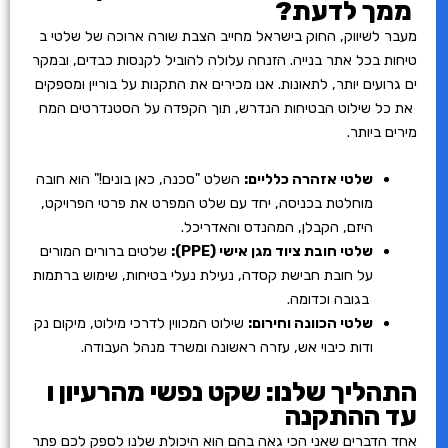
ממך לדעת?
מעבר לשיווק, החוק בישראל מחייב הצבת שורה ארוכה של שלטי ב
טיחות בכל אתר בנייה. הזנחה עלולה להוביל לקנסות כבדים, ובמקר
ים גרועים יותר, לתאונות. אנו מכירים את התקנות על בוריין ומספקים
את כל שילוט הבטיחות הנדרש, תוך הקפדה על הסטנדרטים המח
מירים ביותר.
שלטי אזהרה כלליים:
השלט "סכנה, כאן בונים!" הוא חובה
מוחלטת בכניסה, יחד עם שלט המפרט את פרטי הפרויקט,
היזם, הקבלן, המהנדס והאדריכל.
שלטי חובת ציוד מגן אישי (PPE):
שלטים ברורים המורים
על חובת חבישת קסדה, נעילת נעלי בטיחות, שימוש ברתמות
בגובה וכדומה.
שלטי הכוונה וחירום:
שילוט המכווין לדרכי מילוט, מיקום נק
ודות כיבוי אש, עזרה ראשונה ומשרד מנהל העבודה.
התהליך שלנו: שקט נפשי מהרעיון ו
עד ההתקנה
אחד הדברים שאני הכי גאה בהם הוא היכולת שלנו לספק לכם פתר