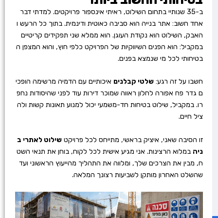
ב-35 שנותיי בתחום השילוט, ראיתי אינספור פרויקטים. למדתי דבר
אחד חשוב: אתר בנייה הוא סביבה כאוטית ודינמית. בתוך כל הרעש ו
האבק, השילוט הוא נקודת העוגן. הוא ממלא שני תפקידים קריטיים
במקביל: הוא הפנים השיווקיות של הפרויקט כלפי חוץ, והוא המצפן ה
בטיחותי לכל מי שנמצא בפנים.
חשבו על זה רגע:
שלטי קבלנים
איכותיים עם הדמיה מרשימה הופכי
ם גדר פח אפורה לחלון ראווה שמוכר דירות עוד לפני שהיסודות נחפ
רו. במקביל, שילוט בטיחות חד-משמעי יכול למנוע תאונות קשות ולה
ציל חיים.
זו הסיבה שאני, איציק בראשי, מתייחס לכל פרויקט
שילוט לאתרי ב
ניה
במלוא הרצינות. אני מגיע אישית לכל לקוח, בוחן את תנאי השט
ח, מבין את הצרכים שלך, ומלווה את התהליך מהייעוץ הראשוני ועד
שהשלט האחרון מותקן לשביעות רצונך המלאה.