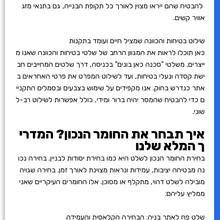
להבטיח שהם ייראו מצוין לאורך כל תקופת הבנייה, גם בתנאי מזג
אוויר קשים.
שילוט בטיחות והכוונה שמציל חיים ועומד בתקנות
כאן תוכלו לראות את המגוון הרחב של שלטי בטיחות והכוונה שאנו מ
ייצרים. משלטי "סכנה כאן בונים" בכניסה, דרך שלטים המחייבים חב
ישת קסדה ונעלי בטיחות, ועד לשילוט המפרט את פרטי האחראים ב
אתר כנדרש בחוק. אנו מקפידים על שימוש בצבעים ובסמלים התקניי
ם כדי להבטיח שהמסר יהיה ברור ומידי, כולל אפשרות לשילוט רב-ל
שוני.
איך תבחר את החומר הנכון? המדרי
ך המלא שלנו
בחירת החומר הנכון לשלט היא כמו בחירת יסודות לבניין. בחירה נכו
נה מבטיחה יציבות, עמידות ונראות מצוינת לאורך זמן. בחירה שגויה
מובילה לשלט דהוי, מתקלף או מסוכן. אלו החומרים העיקריים שאני
ממליץ עליהם:
שלט פח לאתר בניה: הבחירה הקלאסית והעמידה