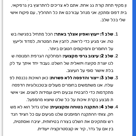
ון מקיף תחת קורת גג אחת. אתם לא צריכים להתרוצץ בין גרפיקאי,
בית דפוס ומתקין. אני מנהל עבורכם את כל התהליך, עם פיקוח אישי
שלי בכל שלב.
שלב 1: ייעוץ ואפיון אצלך באתר:
הכל מתחיל בפגישה בש
טח. אני מגיע כדי לראות, להבין את המטרות, למדוד ולייעץ
על החומרים והמיקומים הטובים ביותר.
שלב 2: עיצוב גרפי מקצועי:
המחלקה הגרפית המנוסה ש
לנו יוצרת סקיצה ויזואלית של השלט. נעבוד יחד איתך עד לק
בלת אישור סופי על העיצוב.
שלב 3: ייצור והדפסה ללא פשרות:
כאן האיכות נכנסת לפ
עולה. אנו משתמשים בחומרים מעולים ובטכנולוגיות הדפסה
מתקדמות כדי להבטיח צבעים חיים ועמידות לשנים. אני אישי
ת מבצע בקרת איכות על כל שלט שיוצא מהמפעל.
שלב 4: התקנה בטוחה ומקצועית:
שלט גדול הוא לא מש
חק. צוותי ההתקנה המיומנים שלנו מגיעים עם כל הציוד הנד
רש ומתקינים את השלט בצורה בטיחותית, יציבה ואסתטית,
בין אם על גדר, קיר או קונסטרוקציה ייעודית.