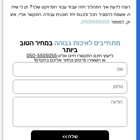
רוצה לדעת איך התהליך הזה יעבוד עבור הפרויקט שלך? תן לי שיח
ה. אשמח להסביר הכל ולבנות יחד תוכנית עבודה. התקשר אליי, איצ
יק, למספר
0505505055
.
מתחייבים לאיכות גבוהה
במחיר הטוב
ביותר
לייעוץ חינם התקשרו
חייגו אלינו:
050-5505055
או השאירו פרטים ונחזור אליכם בהקדם!
ש
ם
ט
ל
פ
ה
ו
ו
ן
ד
ע
ה
שלח >>