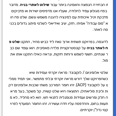
זו הבחירה הנפוצה והאמינה ביותר עבור
שילוט לאתרי בניה
. מדובר
בפח מגולוון עמיד לחלודה, שעליו אנו מדפיסים ישירות או מדביקים
מדבקת ויניל איכותית עם למינציה להגנה משמש וגשם. שלט פח הו
א "סוס עבודה" אמיתי, חזק, יציב ואידיאלי לשלטי מיתוג גדולים בכני
סה לאתר.
לדוגמה, בפרויקט תשתית ארוך טווח ליד כביש מהיר, התקנו
שלט פ
ח לאתר בניה
על קונסטרוקציית פלדה מאסיבית. הוא עומד שם כב
ר שנתיים, חשוף לשמש ורוחות חזקות, ונראה כאילו התקנו אותו את
מול.
שלטי אלומיניום / לוקובונד: מראה יוקרתי ועמידות שיא
כשהפרויקט שלך דורש מראה יוקרתי ובלתי מתפשר, אני תמיד ממלי
ץ על לוקובונד (ACP). זהו חומר המורכב משתי שכבות אלומיניום דק
ות וליבת פוליאתילן. התוצאה היא שלט קשיח, קל משקל, בעל מרא
ה חלק ומרשים ועמידות פנומנלית לתנאי חוץ. הוא לא מחליד, לא מ
תעוות בחום, וההדפסה עליו חדה ועשירה. זהו החומר המועדף לפרוי
קטי נדל"ן יוקרתיים.