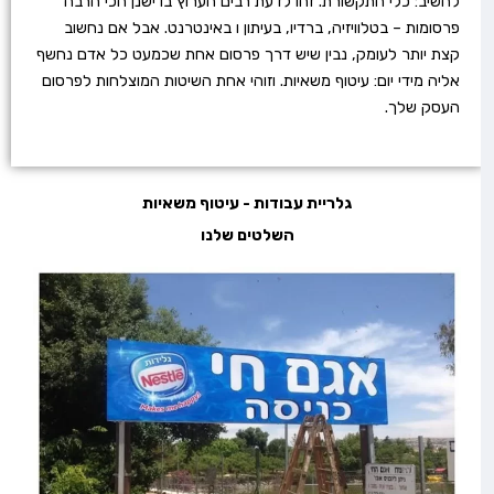
להשיב: כלי התקשורת. זהו לדעת רבים הערוץ בו ישנן הכי הרבה
פרסומות – בטלוויזיה, ברדיו, בעיתון ו באינטרנט. אבל אם נחשוב
קצת יותר לעומק, נבין שיש דרך פרסום אחת שכמעט כל אדם נחשף
אליה מידי יום: עיטוף משאיות. וזוהי אחת השיטות המוצלחות לפרסום
העסק שלך.
גלריית עבודות - עיטוף משאיות
השלטים שלנו