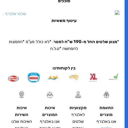
סוככים
עיטוף משאיות
*
מגוון שלטים החל מ-190 ש"ח למטר
. *לא כולל מע"מ *התמונות
להמחשה *ט.ל.ח
בין לקוחותינו
התאמת
מקצועיות
איכות
איכות
מוצרים
לאלגרף
המוצרים
השירות
אנו באלגרף
שלטים
אנו באלגרף
האיכות שלנו